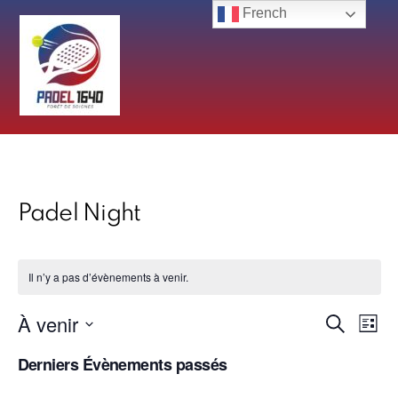
Skip
French
to
content
Padel Night
Il n’y a pas d’évènements à venir.
À venir
Recherch
Nav
R
L
et
e
de
i
S
c
navigatio
Derniers Évènements passés
s
vue
h
é
de
t
e
Év
vues