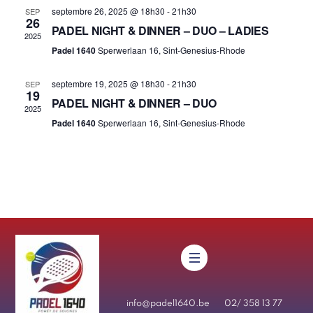
e
l
r
septembre 26, 2025 @ 18h30
-
21h30
SEP
Évènemen
c
26
e
PADEL NIGHT & DINNER – DUO – LADIES
h
2025
c
e
Padel 1640
Sperwerlaan 16, Sint-Genesius-Rhode
t
i
septembre 19, 2025 @ 18h30
-
21h30
SEP
19
o
PADEL NIGHT & DINNER – DUO
2025
n
Padel 1640
Sperwerlaan 16, Sint-Genesius-Rhode
n
e
z
u
n
e
d
Menu
a
t
info@padel1640.be
02/ 358 13 77