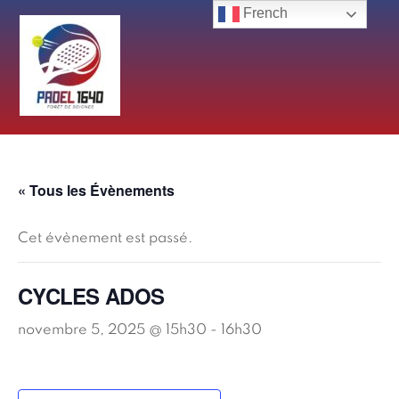
Skip
French
to
content
« Tous les Évènements
Cet évènement est passé.
CYCLES ADOS
novembre 5, 2025 @ 15h30
-
16h30