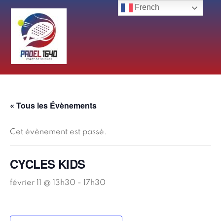
Skip
French
to
content
« Tous les Évènements
Cet évènement est passé.
CYCLES KIDS
février 11 @ 13h30
-
17h30