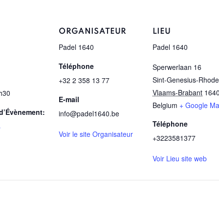
ORGANISATEUR
LIEU
Padel 1640
Padel 1640
Téléphone
Sperwerlaan 16
Sint-Genesius-Rhode
+32 2 358 13 77
Vlaams-Brabant
164
h30
E-mail
Belgium
+ Google M
 d’Évènement:
info@padel1640.be
Téléphone
s
Voir le site Organisateur
+3223581377
Voir Lieu site web